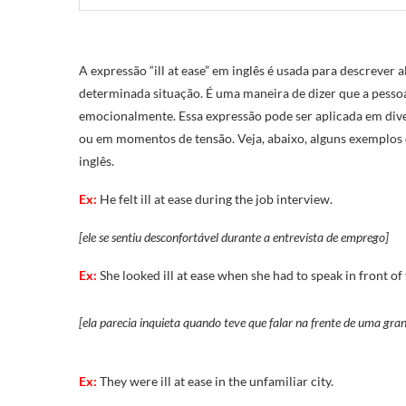
A expressão “ill at ease” em inglês é usada para descreve
determinada situação. É uma maneira de dizer que a pessoa
emocionalmente. Essa expressão pode ser aplicada em dive
ou em momentos de tensão. Veja, abaixo, alguns exemplos d
inglês.
Ex:
He felt ill at ease during the job interview.
[ele se sentiu desconfortável durante a entrevista de emprego]
Ex:
She looked ill at ease when she had to speak in front of
[ela parecia inquieta quando teve que falar na frente de uma gra
Ex:
They were ill at ease in the unfamiliar city.