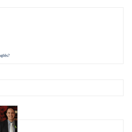
nglês?