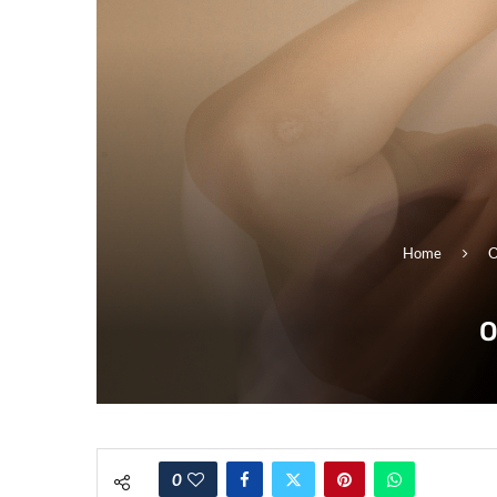
Home
O
O
0