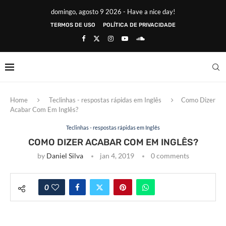
domingo, agosto 9 2026 - Have a nice day!
TERMOS DE USO
POLÍTICA DE PRIVACIDADE
Home
Teclinhas - respostas rápidas em Inglês
Como Dizer
Acabar Com Em Inglês?
Teclinhas - respostas rápidas em Inglês
COMO DIZER ACABAR COM EM INGLÊS?
by
Daniel Silva
jan 4, 2019
0 comments
0