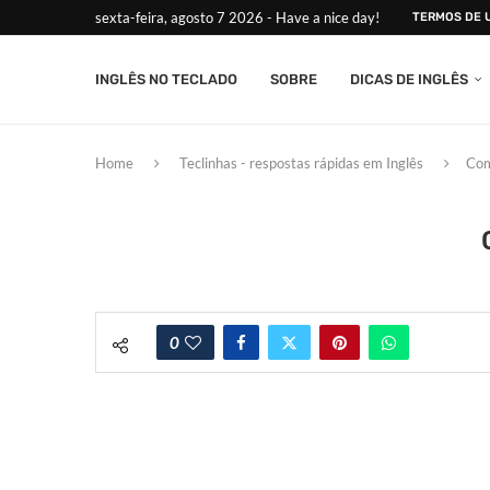
sexta-feira, agosto 7 2026 - Have a nice day!
TERMOS DE 
INGLÊS NO TECLADO
SOBRE
DICAS DE INGLÊS
Home
Teclinhas - respostas rápidas em Inglês
Com
0