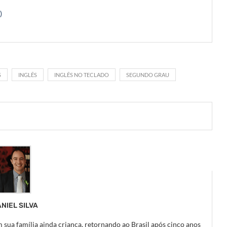
)
S
INGLÊS
INGLÊS NO TECLADO
SEGUNDO GRAU
NIEL SILVA
 sua família ainda criança, retornando ao Brasil após cinco anos