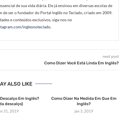
ssencial de sua vida diária. Ele já ensinou em diversas escolas de
m de ser o fundador do Portal Inglês no Teclado, criado em 2009.
ades e conteúdos exclusivos, siga-nos no
tagram.com/inglesnoteclado
.
next post
Como Dizer Você Está Linda Em Inglês?
AY ALSO LIKE
Descalço Em Inglês?
Como Dizer Na Medida Em Que Em
da descalço)
Inglês?
an 31, 2019
jan 3, 2019