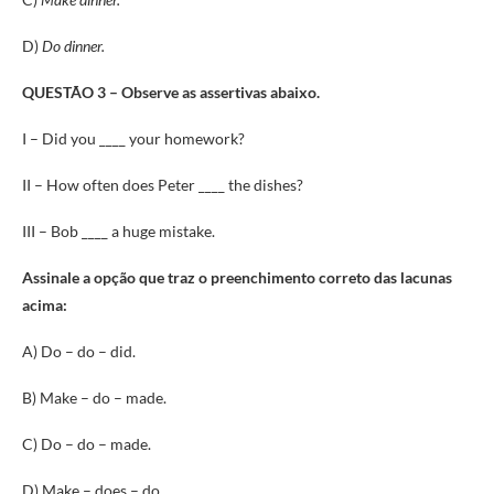
D)
Do dinner.
QUESTÃO 3 – Observe as assertivas abaixo.
I – Did you ____ your homework?
II – How often does Peter ____ the dishes?
III – Bob ____ a huge mistake.
Assinale a opção que traz o preenchimento correto das lacunas
acima:
A) Do – do – did.
B) Make – do – made.
C) Do – do – made.
D) Make – does – do.