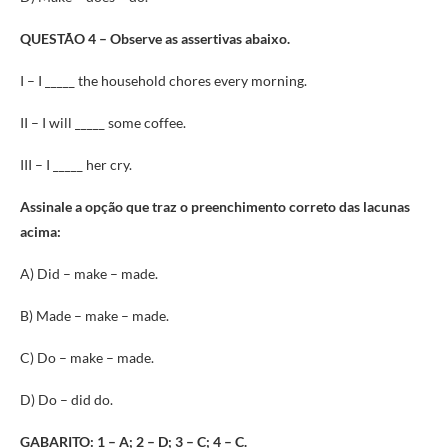
QUESTÃO 4 –
Observe as assertivas abaixo.
I – I _____ the household chores every morning.
II – I will _____ some coffee.
III – I _____ her cry.
Assinale a opção que traz o preenchimento correto das lacunas
acima:
A) Did – make – made.
B) Made – make – made.
C) Do – make – made.
D) Do – did do.
GABARITO: 1 – A; 2 – D; 3 – C; 4 – C.