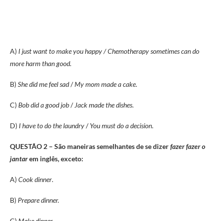
A)
I just want to make you happy / Chemotherapy sometimes can do
more harm than good.
B)
She did me feel sad
/
My mom made a cake
.
C)
Bob did a good job
/
Jack made the dishes
.
D)
I have to do the laundry
/
You must do a decision
.
QUESTÃO 2 – São maneiras semelhantes de se dizer
fazer fazer o
jantar
em inglês, exceto:
A)
Cook dinner
.
B)
Prepare dinner.
C)
Make dinner.