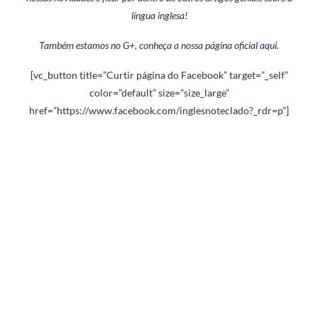
língua inglesa!
Também estamos no
G+
, conheça a nossa página oficial
aqui
.
[vc_button title=”Curtir página do Facebook” target=”_self”
color=”default” size=”size_large”
href=”https://www.facebook.com/inglesnoteclado?_rdr=p”]