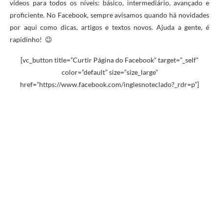
vídeos para todos os níveis: básico, intermediário, avançado e
proficiente. No Facebook, sempre avisamos quando há novidades
por aqui como dicas, artigos e textos novos. Ajuda a gente, é
rapidinho! 😉
[vc_button title=”Curtir Página do Facebook” target=”_self”
color=”default” size=”size_large”
href=”https://www.facebook.com/inglesnoteclado?_rdr=p”]