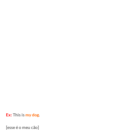
Ex:
This is
my dog
.
[esse é o meu cão]