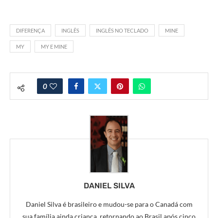
DIFERENÇA
INGLÊS
INGLÊS NO TECLADO
MINE
MY
MY E MINE
0
DANIEL SILVA
Daniel Silva é brasileiro e mudou-se para o Canadá com
sua família ainda criança, retornando ao Brasil após cinco