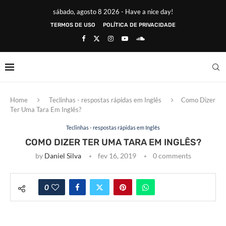
sábado, agosto 8 2026 - Have a nice day!
TERMOS DE USO
POLÍTICA DE PRIVACIDADE
Home
Teclinhas - respostas rápidas em Inglês
Como Dizer
Ter Uma Tara Em Inglês?
Teclinhas - respostas rápidas em Inglês
COMO DIZER TER UMA TARA EM INGLÊS?
by
Daniel Silva
fev 16, 2019
0 comments
0