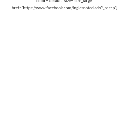
color=”default” size=”size_large”
href=”https://www.facebook.com/inglesnoteclado?_rdr=p”]