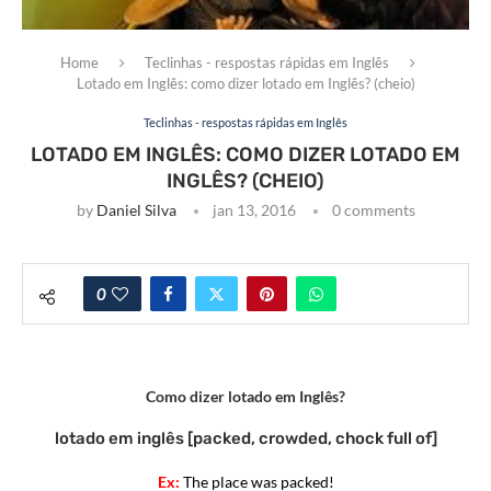
Home
Teclinhas - respostas rápidas em Inglês
Lotado em Inglês: como dizer lotado em Inglês? (cheio)
Teclinhas - respostas rápidas em Inglês
LOTADO EM INGLÊS: COMO DIZER LOTADO EM
INGLÊS? (CHEIO)
by
Daniel Silva
jan 13, 2016
0 comments
0
Como dizer lotado em Inglês?
lotado em inglês [packed, crowded, chock full of]
Ex:
The place was packed!