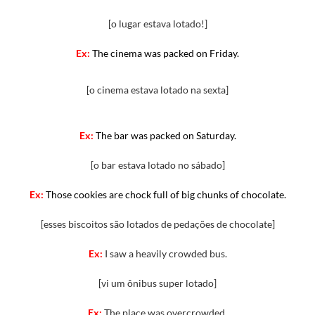
[o lugar estava lotado!]
Ex:
The cinema was packed on Friday.
[o cinema estava lotado na sexta]
Ex:
The bar was packed on Saturday.
[o bar estava lotado no sábado]
Ex:
Those
cookies
are
chock
full
of
big
chunks
of
chocolate.
[esses biscoitos são lotados de pedações de chocolate]
Ex:
I saw a heavily crowded bus.
[vi um ônibus super lotado]
Ex:
The place was overcrowded.