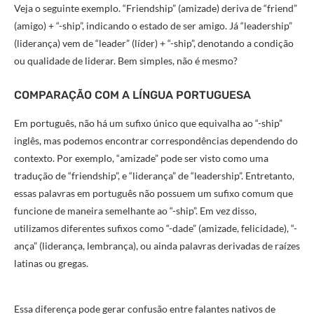
Veja o seguinte exemplo. “Friendship” (amizade) deriva de “friend”
(amigo) + “-ship”, indicando o estado de ser amigo. Já “leadership”
(liderança) vem de “leader” (líder) + “-ship”, denotando a condição
ou qualidade de liderar. Bem simples, não é mesmo?
COMPARAÇÃO COM A LÍNGUA PORTUGUESA
Em português, não há um sufixo único que equivalha ao “-ship”
inglês, mas podemos encontrar correspondências dependendo do
contexto. Por exemplo, “amizade” pode ser visto como uma
tradução de “friendship”, e “liderança” de “leadership”. Entretanto,
essas palavras em português não possuem um sufixo comum que
funcione de maneira semelhante ao “-ship”. Em vez disso,
utilizamos diferentes sufixos como “-dade” (amizade, felicidade), “-
ança” (liderança, lembrança), ou ainda palavras derivadas de raízes
latinas ou gregas.
Essa diferença pode gerar confusão entre falantes nativos de