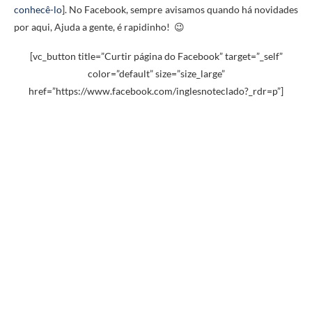
conhecê-lo
]. No Facebook, sempre avisamos quando há novidades
por aqui, Ajuda a gente, é rapidinho! 😉
[vc_button title=”Curtir página do Facebook” target=”_self”
color=”default” size=”size_large”
href=”https://www.facebook.com/inglesnoteclado?_rdr=p”]