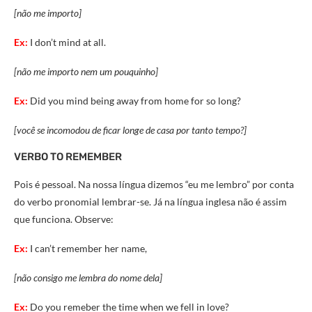
[não me importo]
Ex:
I don’t mind at all.
[não me importo nem um pouquinho]
Ex:
Did you mind being away from home for so long?
[você se incomodou de ficar longe de casa por tanto tempo?]
VERBO TO REMEMBER
Pois é pessoal. Na nossa língua dizemos “eu me lembro” por conta
do verbo pronomial lembrar-se. Já na língua inglesa não é assim
que funciona. Observe:
Ex:
I can’t remember her name,
[não consigo me lembra do nome dela]
Ex:
Do you remeber the time when we fell in love?