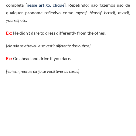
completa [
nesse artigo, clique
]. Repetindo: não fazemos uso de
qualquer pronome reflexivo como
myself
,
himself
,
herself
,
myself
,
yourself
etc.
Ex:
He didn’t dare to dress differently from the othes.
[ele não se atreveu a se vestir diferente dos outros]
Ex:
Go ahead and drive if you dare.
[vai em frente e dirija se você tiver as caras]