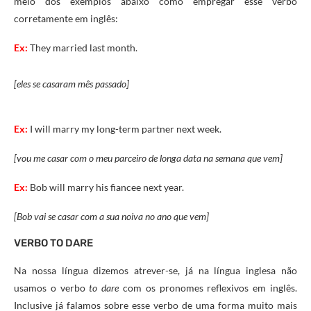
meio dos exemplos abaixo como empregar esse verbo
corretamente em inglês:
Ex:
They married last month.
[eles se casaram mês passado]
Ex:
I will marry my long-term partner next week.
[vou me casar com o meu parceiro de longa data na semana que vem]
Ex:
Bob will marry his fiancee next year.
[Bob vai se casar com a sua noiva no ano que vem]
VERBO TO DARE
Na nossa língua dizemos atrever-se, já na língua inglesa não
usamos o verbo
to dare
com os pronomes reflexivos em inglês.
Inclusive já falamos sobre esse verbo de uma forma muito mais