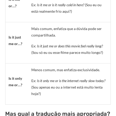
Ex:
Is it me or is it really cold in here?
(Sou eu ou
or…?
está realmente frio aqui?)
Mais comum, enfatiza que a dúvida pode ser
compartilhada.
Is it just
me or…?
Ex:
Is it just me or does this movie feel really long?
(Sou só eu ou esse filme parece muito longo?)
Menos comum, mas enfatiza exclusividade.
Is it only
Ex:
Is it only me or is the internet really slow today?
me or…?
(Sou apenas eu ou a internet está muito lenta
hoje?)
Mas qual a tradução mais apropriada?