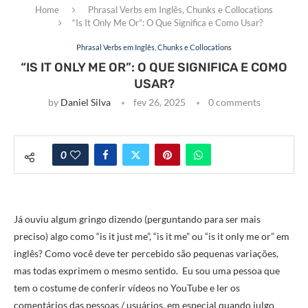
Home
Phrasal Verbs em Inglês, Chunks e Collocations
“Is It Only Me Or”: O Que Significa e Como Usar?
Phrasal Verbs em Inglês, Chunks e Collocations
“IS IT ONLY ME OR”: O QUE SIGNIFICA E COMO
USAR?
by
Daniel Silva
fev 26, 2025
0 comments
0
Já ouviu algum gringo dizendo (perguntando para ser mais
preciso) algo como “is it just me”, “is it me” ou “is it only me or” em
inglês? Como você deve ter percebido são pequenas variações,
mas todas exprimem o mesmo sentido. Eu sou uma pessoa que
tem o costume de conferir vídeos no YouTube e ler os
comentários das pessoas / usuários, em especial quando julgo