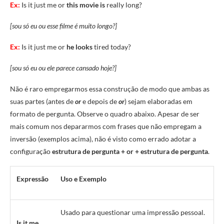
Ex:
Is it just me or
this movie is
really long?
[sou só eu ou esse filme é muito longo?]
Ex:
Is it just me or
he looks
tired today?
[sou só eu ou ele parece cansado hoje?]
Não é raro empregarmos essa construção de modo que ambas as
suas partes (antes de
or
e depois de
or
) sejam elaboradas em
formato de pergunta. Observe o quadro abaixo. Apesar de ser
mais comum nos depararmos com frases que não empregam a
inversão (exemplos acima), não é visto como errado adotar a
configuração
estrutura de pergunta + or + estrutura de pergunta
.
Expressão
Uso e Exemplo
Usado para questionar uma impressão pessoal.
Is it me