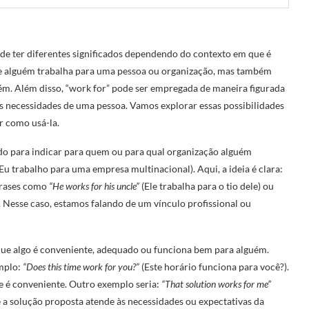
de ter diferentes significados dependendo do contexto em que é
 que alguém trabalha para uma pessoa ou organização, mas também
uém. Além disso, “work for” pode ser empregada de maneira figurada
s necessidades de uma pessoa. Vamos explorar essas possibilidades
r como usá-la.
do para indicar para quem ou para qual organização alguém
Eu trabalho para uma empresa multinacional). Aqui, a ideia é clara:
frases como
“He works for his uncle”
(Ele trabalha para o tio dele) ou
. Nesse caso, estamos falando de um vínculo profissional ou
 que algo é conveniente, adequado ou funciona bem para alguém.
emplo:
“Does this time work for you?”
(Este horário funciona para você?).
e é conveniente. Outro exemplo seria:
“That solution works for me”
e a solução proposta atende às necessidades ou expectativas da