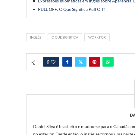
Expressões Idiomáticas em Inglês sobre Aparência, 
PULL OFF: O Que Significa Pull Off?
INGLÊS
O QUE SIGNIFICA
WORK FOR
0
DA
Daniel Silva é brasileiro e mudou-se para o Canadá com
no exterior. Desde então, o inglês se tornou uma parte e