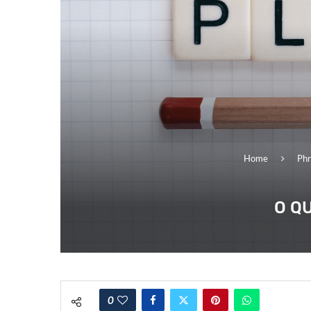
Home
Phr
O QU
0