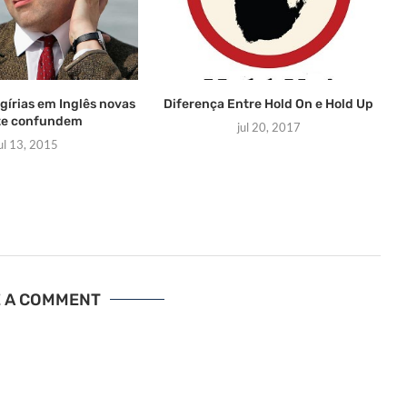
gírias em Inglês novas
Diferença Entre Hold On e Hold Up
te confundem
jul 20, 2017
ul 13, 2015
E A COMMENT