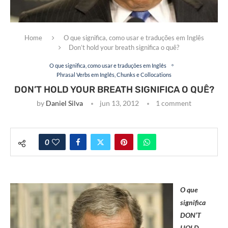
Home
O que significa, como usar e traduções em Inglês
Don’t hold your breath significa o quê?
O que significa, como usar e traduções em Inglês
Phrasal Verbs em Inglês, Chunks e Collocations
DON’T HOLD YOUR BREATH SIGNIFICA O QUÊ?
by
Daniel Silva
jun 13, 2012
1 comment
0
O que
significa
DON’T
HOLD