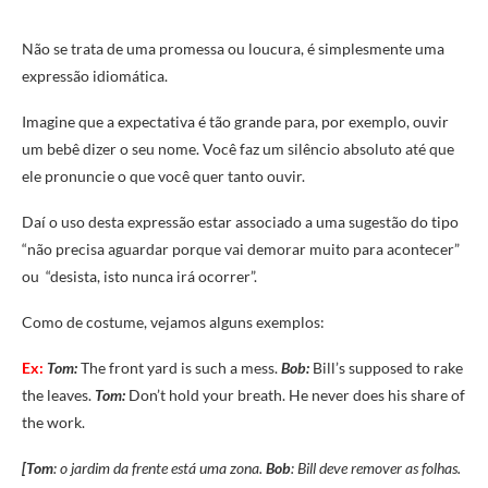
Não se trata de uma promessa ou loucura, é simplesmente uma
expressão idiomática.
Imagine que a expectativa é tão grande para, por exemplo, ouvir
um bebê dizer o seu nome. Você faz um silêncio absoluto até que
ele pronuncie o que você quer tanto ouvir.
Daí o uso desta expressão estar associado a uma sugestão do tipo
“não precisa aguardar porque vai demorar muito para acontecer”
ou “desista, isto nunca irá ocorrer”.
Como de costume, vejamos alguns exemplos:
Ex:
Tom:
The front yard is such a mess.
Bob:
Bill’s supposed to rake
the leaves.
Tom:
Don’t hold your breath. He never does his share of
the work.
[Tom
: o jardim da frente está uma zona.
Bob
: Bill deve remover as folhas.