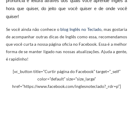
pronúncia e leitura através dos quais você aprende Inglês a
hora que quiser, do jeito que você quiser e de onde você
quiser!
Se você ainda não conhece o
blog Inglês no Teclado
, mas gostaria
de acompanhar outras dicas de Inglês como essa, recomendamos
que você curta a nossa página oficia no Facebook. Essa é a melhor
forma de se manter ligado nas nossas atualizações. Ajuda a gente,
é rapidinho!
[vc_button title=”Curtir página do Facebook” target=”_self”
color=”default” size=”size_large”
href=”https://www.facebook.com/inglesnoteclado?_rdr=p”]