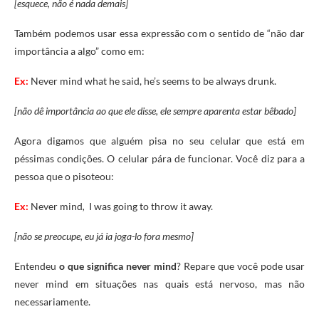
[esquece, não é nada demais]
Também podemos usar essa expressão com o sentido de “não dar
importância a algo” como em:
Ex:
Never mind what he said, he’s seems to be always drunk.
[não dê importância ao que ele disse, ele sempre aparenta estar bêbado]
Agora digamos que alguém pisa no seu celular que está em
péssimas condições. O celular pára de funcionar. Você diz para a
pessoa que o pisoteou:
Ex:
Never mind
,
I was going to throw it away.
[não se preocupe, eu já ia joga-lo fora mesmo]
Entendeu
o que significa never mind
? Repare que você pode usar
never mind em situações nas quais está nervoso, mas não
necessariamente.