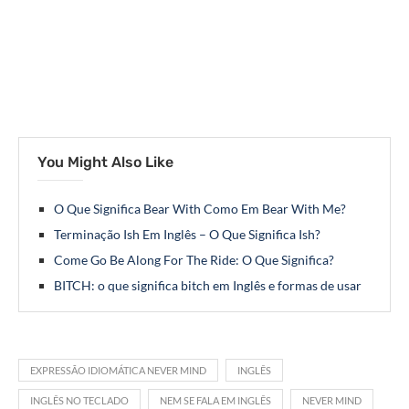
You Might Also Like
O Que Significa Bear With Como Em Bear With Me?
Terminação Ish Em Inglês – O Que Significa Ish?
Come Go Be Along For The Ride: O Que Significa?
BITCH: o que significa bitch em Inglês e formas de usar
EXPRESSÃO IDIOMÁTICA NEVER MIND
INGLÊS
INGLÊS NO TECLADO
NEM SE FALA EM INGLÊS
NEVER MIND