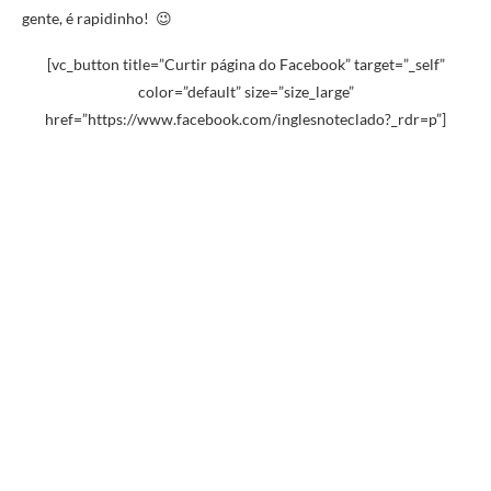
gente, é rapidinho! 😉
[vc_button title=”Curtir página do Facebook” target=”_self”
color=”default” size=”size_large”
href=”https://www.facebook.com/inglesnoteclado?_rdr=p”]