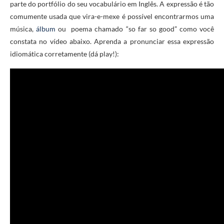
parte do portfólio do seu vocabulário em Inglês. A expressão é tão
comumente usada que vira-e-mexe é possível encontrarmos uma
música,
álbum
ou poema chamado “so far so good” como você
constata no vídeo abaixo. Aprenda a pronunciar essa expressão
idiomática corretamente (dá play!):