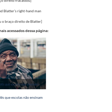
ço direito fracassou]
ed Blatter’s right-hand man
 o braço direito de Blatter]
mais acessados dessa página:
glês que escolas não ensinam
lês que escolas não ensinam