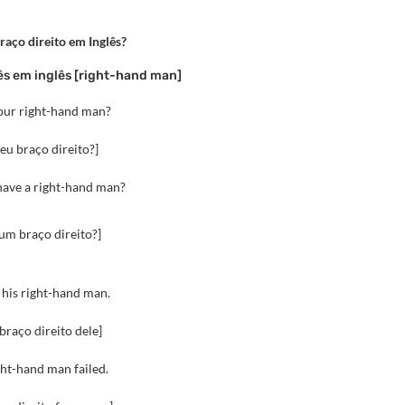
raço direito em Inglês?
lês em inglês [right-hand man]
your right-hand man
?
 seu braço direito?]
have a right-hand man?
 um braço direito?]
 his
right-hand man
.
 braço direito dele]
ht-hand man failed.