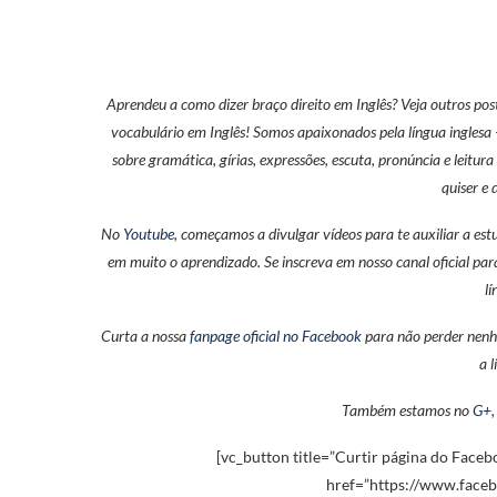
Aprendeu a como dizer braço direito em Inglês? Veja outros po
vocabulário em Inglês! Somos apaixonados pela língua inglesa
sobre gramática, gírias, expressões, escuta, pronúncia e leitura
quiser e 
No
Youtube
, começamos a divulgar vídeos para te auxiliar a es
em muito o aprendizado. Se inscreva em nosso canal oficial par
l
Curta a nossa
fanpage oficial no Facebook
para não perder nenhu
a 
Também estamos no
G+
[vc_button title=”Curtir página do Facebo
href=”https://www.faceb