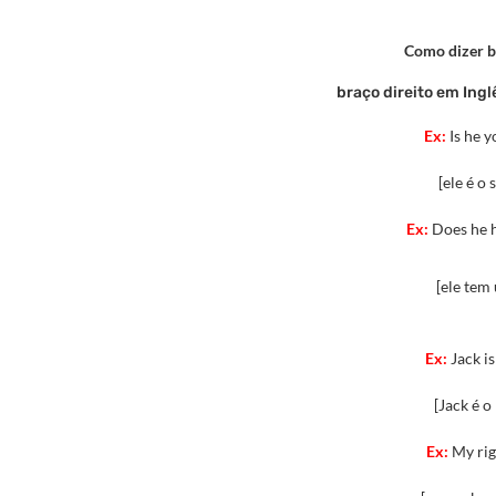
Como dizer b
braço direito em Ing
Ex:
Is he 
[ele é o
Ex:
Does he 
[ele tem
Ex:
Jack is
[Jack é o
Ex:
My rig