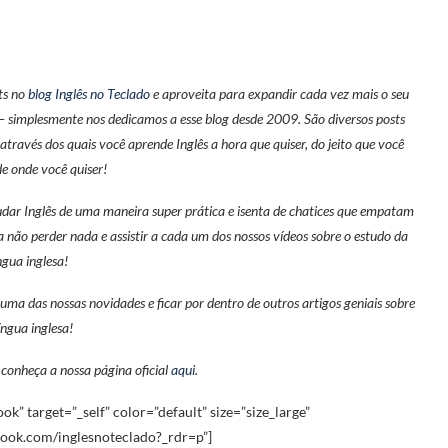
sts no
blog Inglês no Teclado
e aproveita para expandir cada vez mais o seu
 – simplesmente nos dedicamos a esse blog desde 2009. São diversos posts
 através dos quais você aprende Inglês a hora que quiser, do jeito que você
de onde você quiser!
tudar Inglês de uma maneira super prática e isenta de chatices que empatam
a não perder nada e assistir a cada um dos nossos vídeos sobre o estudo da
íngua inglesa!
ma das nossas novidades e ficar por dentro de outros artigos geniais sobre
língua inglesa!
, conheça a nossa página oficial
aqui
.
ok” target=”_self” color=”default” size=”size_large”
ook.com/inglesnoteclado?_rdr=p”]