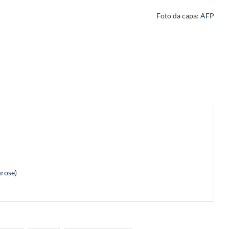
Foto da capa:
AFP
urose)