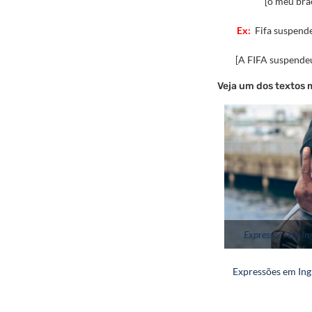
[o meu bra
Ex:
Fifa suspend
[A FIFA suspendeu
Veja um dos textos 
Expressões em In
Expressões em Ing