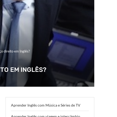
ço direito em Inglês?
ITO EM INGLÊS?
Aprender Inglês com Música e Séries de TV
Aprender Inglês com viagem e intercâmbio