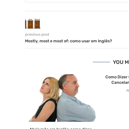
previous post
Mostly, most e most of: como usar em Inglês?
YOU M
Como Dizer 
Cancelam
a