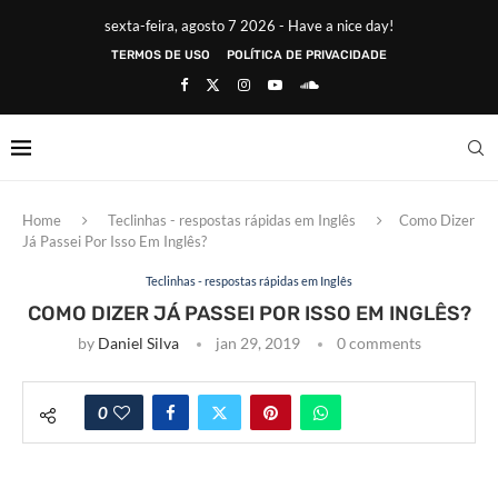
sexta-feira, agosto 7 2026 - Have a nice day!
TERMOS DE USO
POLÍTICA DE PRIVACIDADE
Home
Teclinhas - respostas rápidas em Inglês
Como Dizer
Já Passei Por Isso Em Inglês?
Teclinhas - respostas rápidas em Inglês
COMO DIZER JÁ PASSEI POR ISSO EM INGLÊS?
by
Daniel Silva
jan 29, 2019
0 comments
0