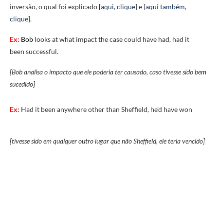
inversão, o qual foi explicado [
aqui, clique
] e [
aqui também,
clique
].
Ex:
Bob
looks at what impact the case could have had, had it
been successful.
[Bob analisa o impacto que ele poderia ter causado, caso tivesse sido bem
sucedido]
Ex:
Had it been anywhere other than Sheffield, he’d have won
[tivesse sido em qualquer outro lugar que não Sheffield, ele teria vencido]