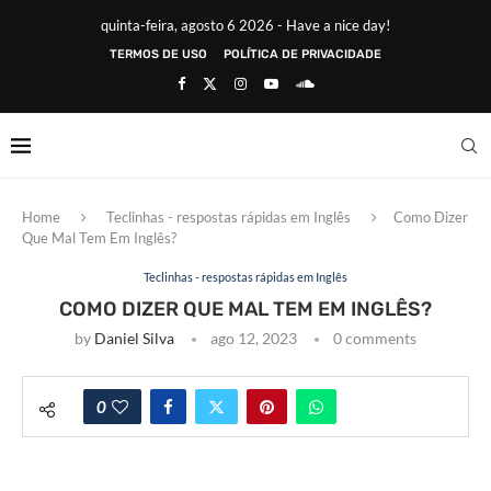
quinta-feira, agosto 6 2026 - Have a nice day!
TERMOS DE USO
POLÍTICA DE PRIVACIDADE
Home
Teclinhas - respostas rápidas em Inglês
Como Dizer
Que Mal Tem Em Inglês?
Teclinhas - respostas rápidas em Inglês
COMO DIZER QUE MAL TEM EM INGLÊS?
by
Daniel Silva
ago 12, 2023
0 comments
0