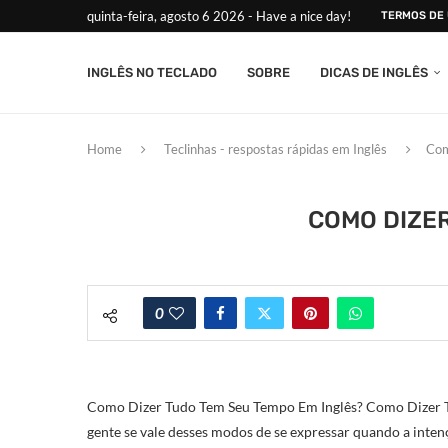
quinta-feira, agosto 6 2026 - Have a nice day!
TERMOS DE
INGLÊS NO TECLADO
SOBRE
DICAS DE INGLÊS
Home
Teclinhas - respostas rápidas em Inglês
Com
COMO DIZER
0
Como Dizer Tudo Tem Seu Tempo Em Inglês? Como Dizer T
gente se vale desses modos de se expressar quando a inte