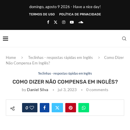
domingo, agosto 9 2026 - Have a nice day!
TERMOS DE USO
POLÍTICA DE PRIVACIDADE
Home
Teclinhas - respostas rápidas em Inglês
Como Dizer
Não Compensa Em Inglês?
Teclinhas - respostas rápidas em Inglês
COMO DIZER NÃO COMPENSA EM INGLÊS?
by
Daniel Silva
jul 3, 2023
0 comments
0