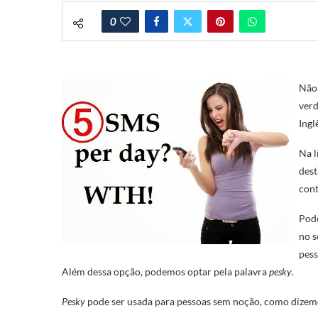
0
Não 
verd
Ingl
Na l
des
cont
Pod
no s
pess
Além dessa opção, podemos optar pela palavra
pesky
.
Pesky
pode ser usada para pessoas sem noção, como dizemo