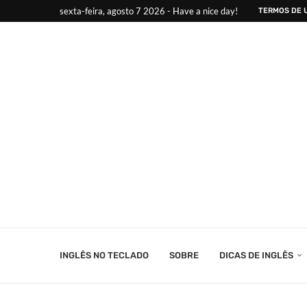
sexta-feira, agosto 7 2026 - Have a nice day!
TERMOS DE 
INGLÊS NO TECLADO
SOBRE
DICAS DE INGLÊS