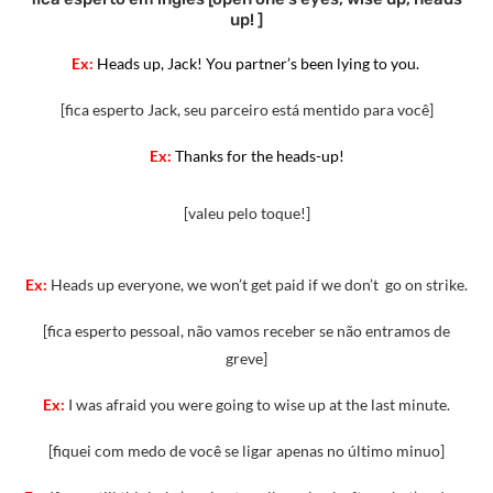
up! ]
Ex:
Heads up, Jack! You partner’s been lying to you.
[fica esperto Jack, seu parceiro está mentido para você]
Ex:
Thanks for the heads-up!
[valeu pelo toque!]
Ex:
Heads up everyone, we won’t get paid if we don’t go on strike.
[fica esperto pessoal, não vamos receber se não entramos de
greve]
Ex:
I was afraid you were going to wise up at the last minute.
[fiquei com medo de você se ligar apenas no último minuo]