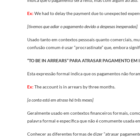
Indica que o pagamento será feito, mas com algum atraso.
Ex:
We had to delay the payment due to unexpected expen
[tivemos que adiar o pagamento devido a despesas inesperadas]
Usado tanto em contextos pessoais quanto comerciais, mui
confusão comum é usar “procrastinate” que, embora signi
“TO BE IN ARREARS” PARA ATRASAR PAGAMENTO EM 
Esta expressão formal indica que os pagamentos não foram 
Ex:
The account is in arrears by three months.
[a conta está em atraso há três meses]
Geralmente usado em contextos financeiros formais, como 
palavra formal e específica que não é comumente usada em
Conhecer as diferentes formas de dizer “atrasar pagamento