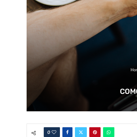
Ho
COM
0