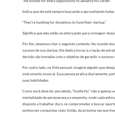
“He hustles for every opportunity to advance his career.”
Indica que ele está sempre buscando e aproveitando todas 
“They’re hustling for donations to fund their startup.”
Significa que eles estão se esforçando para conseguir doaç
Por fim, devemos citar o seguinte contexto. No mundo dos
sucesso de sua startup. Ele dedica horas à criação de estr
decisão são tomadas com o objetivo de garantir o sucesso 
Por outro lado, na Vida pessoal, imagine alguém que dese
instrumento musical. Essa pessoa pratica diariamente, pa
suas habilidades.
Como você deve ter percebido, “hustle for” não é apenas u
mentalidade de perseverança e empenho, onde cada esforço 
disposto a trabalhar duro, se comprometer e buscar oport
sonhos em conquistas reais. Então, da próxima vez que tiv