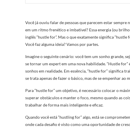
Você já ouviu falar de pessoas que parecem estar sempre 
em um ritmo frenético e imbatível? Essa energia (ou brilh
inglês “hustle for”. Mas o que exatamente significa “hustle
Você faz alguma ideia? Vamos por partes.
Imagine o seguinte cenário: você tem um sonho grande, se
se tornar um expert em uma nova habilidade. “Hustle for”
sonhos em realidade. Em essência, “hustle for” significa t
se trata apenas de fazer o básico, mas de se empenhar ao 
Para “hustle for” um objetivo, é necessário colocar o máxim
superar obstáculos e manter o foco, mesmo quando as coisa
trabalhar de forma mais inteligente e eficaz.
Quando você está “hustling for” algo, está se comprometen
onde cada desafio é visto como uma oportunidade de cres