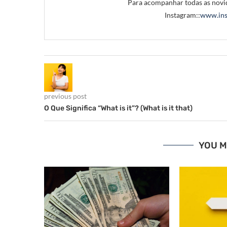
Para acompanhar todas as novid
Instagram::
www.ins
previous post
O Que Significa “What is it”? (What is it that)
YOU M