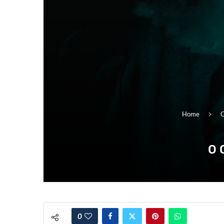
Home
O
O 
0