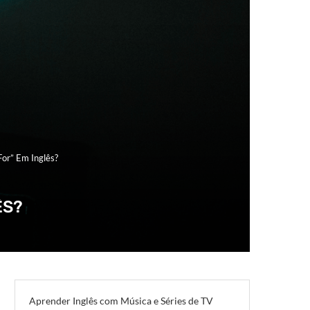
For” Em Inglês?
ÊS?
Aprender Inglês com Música e Séries de TV