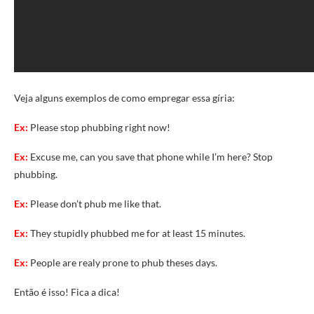
Veja alguns exemplos de como empregar essa gíria:
Ex:
Please stop phubbing right now!
Ex:
Excuse me, can you save that phone while I’m here? Stop
phubbing.
Ex:
Please don’t phub me like that.
Ex:
They stupidly phubbed me for at least 15 minutes.
Ex:
People are realy prone to phub theses days.
Então é isso! Fica a dica!