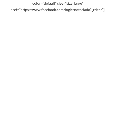
color=”default” size=”size_large”
href=”https://www.facebook.com/inglesnoteclado?_rdr=p”]