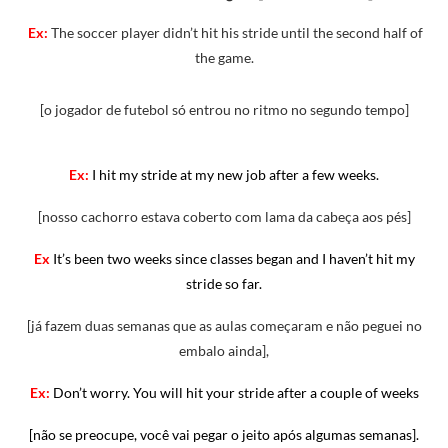
Ex:
The soccer player didn’t hit his stride until the second half of
the game.
[o jogador de futebol só entrou no ritmo no segundo tempo]
Ex:
I hit my stride at my new job after a few weeks.
[nosso cachorro estava coberto com lama da cabeça aos pés]
Ex
It’s been two weeks since classes began and I haven’t hit my
stride so far.
[já fazem duas semanas que as aulas começaram e não peguei no
embalo ainda],
Ex:
Don’t worry. You will hit your stride after a couple of weeks
[não se preocupe, você vai pegar o jeito após algumas semanas].