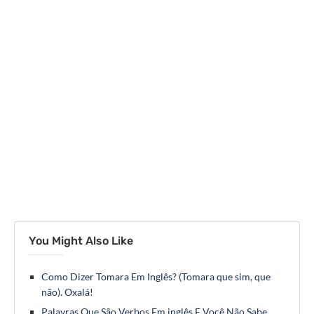
You Might Also Like
Como Dizer Tomara Em Inglês? (Tomara que sim, que
não). Oxalá!
Palavras Que São Verbos Em inglês E Você Não Sabe