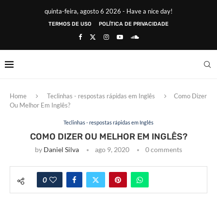
quinta-feira, agosto 6 2026 - Have a nice day!
TERMOS DE USO
POLÍTICA DE PRIVACIDADE
Home
Teclinhas - respostas rápidas em Inglês
Como Dizer
Ou Melhor Em Inglês?
Teclinhas - respostas rápidas em Inglês
COMO DIZER OU MELHOR EM INGLÊS?
by
Daniel Silva
ago 9, 2020
0 comments
0