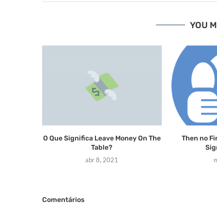
YOU M
O Que Significa Leave Money On The
Then no Fi
Table?
Sig
abr 8, 2021
m
Comentários