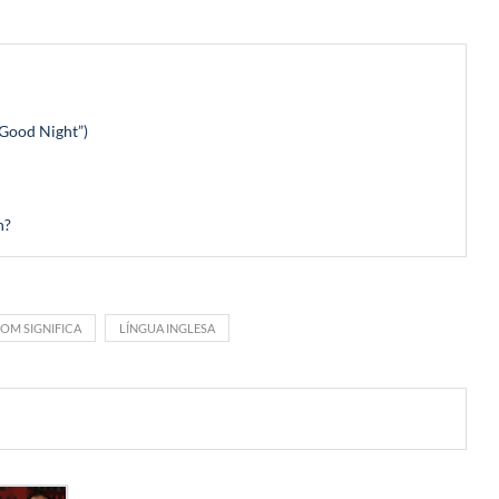
“Good Night”)
h?
ROM SIGNIFICA
LÍNGUA INGLESA