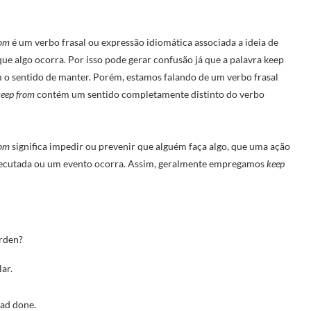
rom
é um verbo frasal ou expressão idiomática associada a ideia de
que algo ocorra. Por isso pode gerar confusão já que a palavra keep
 o sentido de manter. Porém, estamos falando de um verbo frasal
keep from
contém um sentido completamente distinto do verbo
rom
significa impedir ou prevenir que alguém faça algo, que uma ação
xecutada ou um evento ocorra. Assim, geralmente empregamos
keep
arden?
lar.
had done.