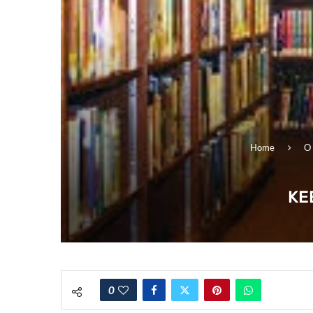
Home
O 
KE
0