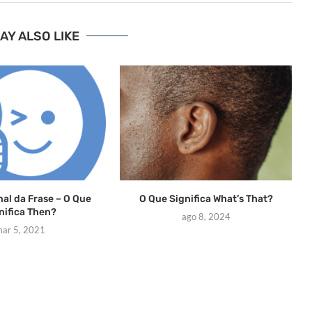
AY ALSO LIKE
nal da Frase – O Que
O Que Significa What’s That?
nifica Then?
ago 8, 2024
ar 5, 2021