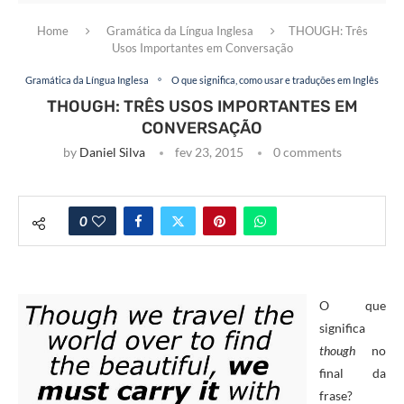
Home
Gramática da Língua Inglesa
THOUGH: Três
Usos Importantes em Conversação
Gramática da Língua Inglesa
O que significa, como usar e traduções em Inglês
THOUGH: TRÊS USOS IMPORTANTES EM
CONVERSAÇÃO
by
Daniel Silva
fev 23, 2015
0 comments
0
O que
significa
though
no
final da
frase?