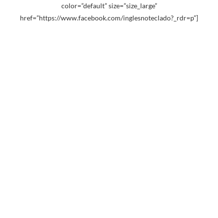
color=”default” size=”size_large”
href=”https://www.facebook.com/inglesnoteclado?_rdr=p”]