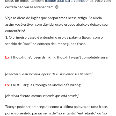
blogs de inglês também [
clique aqui para conhecê-lo
]. Você com
certeza não vai se arrepender! 😉
Veja as dicas de Inglês que preparamos nesse artigo. Se ainda
assim você estiver com dúvida, use o espaço abaixo e deixe o seu
comentário!
1.
O primeiro passo é entender o uso da palavra
though
com o
sentido de “mas” no começo de uma segunda frase.
Ex:
I thought he’d been drinking, though I wasn’t completely sure.
[eu achei que ele beberia, apesar de eu não estar 100% certo]
Ex:
He still argues, though he knows he’s wrong.
[ele ainda discute, mesmo sabendo que está errado]
Though
pode ser empregada como a última palavra de uma frase,
porém o sentido passar ser o de “no entanto”, “entretanto” ou “só