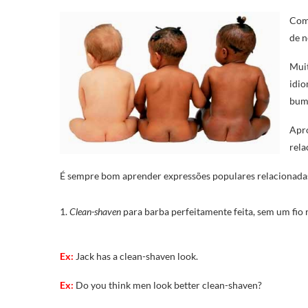
Com
de n
Muit
idio
bum
Apro
rela
É sempre bom aprender expressões populares relacionada
1.
Clean-shaven
para barba perfeitamente feita, sem um fio 
Ex:
Jack has a clean-shaven look.
Ex:
Do you think men look better clean-shaven?