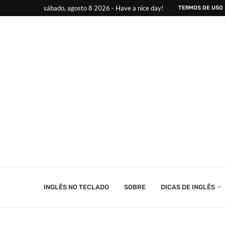
sábado, agosto 8 2026 - Have a nice day!
TERMOS DE USO
INGLÊS NO TECLADO
SOBRE
DICAS DE INGLÊS