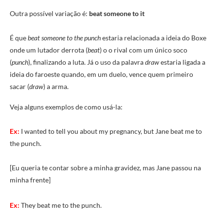
Outra possível variação é:
beat someone to it
É que
beat someone to the punch
estaria relacionada a ideia do Boxe
onde um lutador derrota (
beat
) o o rival com um único soco
(
punch
), finalizando a luta. Já o uso da palavra
draw
estaria ligada a
ideia do faroeste quando, em um duelo, vence quem primeiro
sacar (
draw
) a arma.
Veja alguns exemplos de como usá-la:
Ex:
I wanted to tell you about my pregnancy, but Jane beat me to
the punch.
[Eu queria te contar sobre a minha gravidez, mas Jane passou na
minha frente]
Ex:
They beat me to the punch.