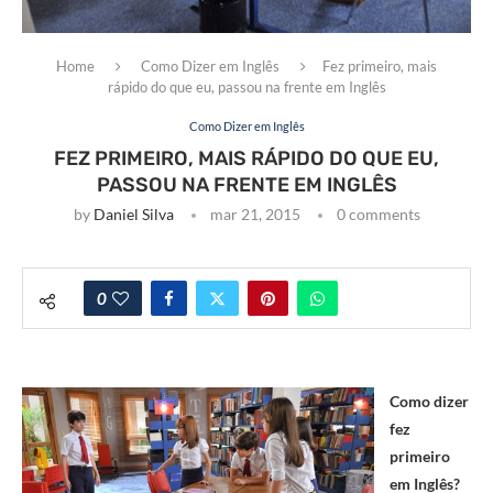
Home
Como Dizer em Inglês
Fez primeiro, mais
rápido do que eu, passou na frente em Inglês
Como Dizer em Inglês
FEZ PRIMEIRO, MAIS RÁPIDO DO QUE EU,
PASSOU NA FRENTE EM INGLÊS
by
Daniel Silva
mar 21, 2015
0 comments
0
Como dizer
fez
primeiro
em Inglês?