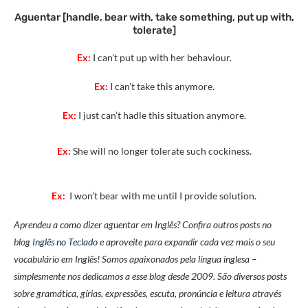
Aguentar [handle, bear with, take something, put up with,
tolerate]
Ex:
I can’t put up with her behaviour.
Ex:
I can’t take this anymore.
Ex:
I just can’t hadle this situation anymore.
Ex:
She will no longer tolerate such cockiness.
Ex:
I won’t bear with me until I provide solution.
Aprendeu a como dizer aguentar em Inglês? Confira outros posts no
blog
Inglês no Teclado
e aproveite para expandir cada vez mais o seu
vocabulário em Inglês! Somos apaixonados pela língua inglesa –
simplesmente nos dedicamos a esse blog desde 2009. São diversos posts
sobre gramática, gírias, expressões, escuta, pronúncia e leitura através