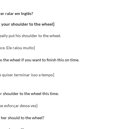
er ralar em Inglês?
t your shoulder to the wheel]
eally put his shoulder to the wheel.
ce. Ele ralou muito]
 the wheel if you want to finish this on time
.
e quiser terminar isso a tempo]
r shoulder to the wheel this time
.
se esforçar dessa vez]
 her should to the wheel?