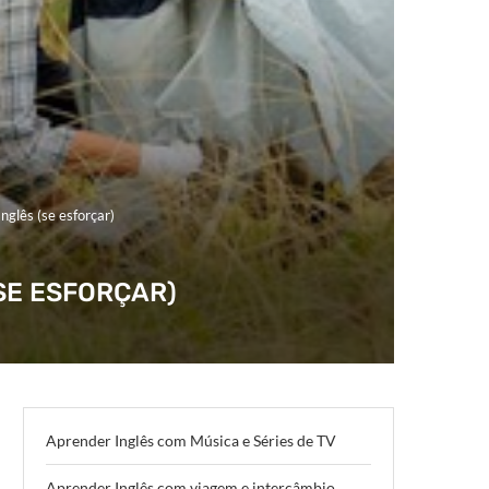
nglês (se esforçar)
SE ESFORÇAR)
Aprender Inglês com Música e Séries de TV
Aprender Inglês com viagem e intercâmbio