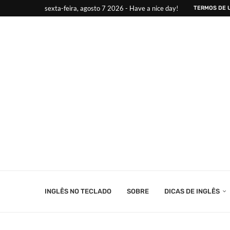
sexta-feira, agosto 7 2026 - Have a nice day!
TERMOS DE 
INGLÊS NO TECLADO
SOBRE
DICAS DE INGLÊS