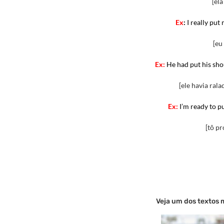
[ela
Ex
:
I really put
[eu
Ex:
He had put his sho
[ele havia ral
Ex:
I’m
ready to p
[tô pr
Veja um dos textos 