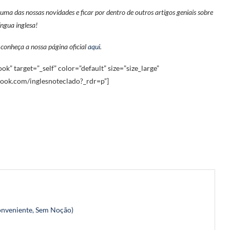
ma das nossas novidades e ficar por dentro de outros artigos geniais sobre
língua inglesa!
, conheça a nossa página oficial
aqui
.
ok” target=”_self” color=”default” size=”size_large”
ook.com/inglesnoteclado?_rdr=p”]
conveniente, Sem Noção)