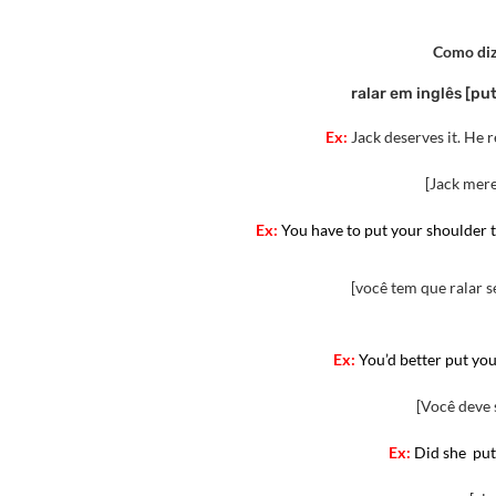
Como diz
ralar em inglês [pu
Ex:
Jack deserves it. He r
[Jack mere
Ex:
You have to put your shoulder to
[você tem que ralar s
Ex:
You’d better put you
[Você deve 
Ex:
Did she put