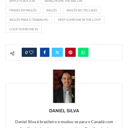
APPLY FOR A JOB
BRING HOME THE BACON
FRASES EM INGLÊS
INGLÊS
INGLÊS NO TECLADO
INGLÊS PARA O TRABALHO
KEEP SOMEONE IN THE LOOP
LOOP SOMEONE IN
0
DANIEL SILVA
Daniel Silva é brasileiro e mudou-se para o Canadá com