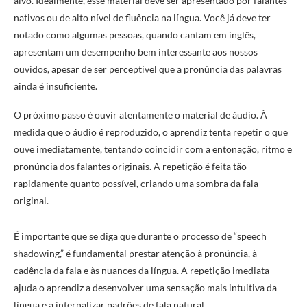
alvo. Idealmente, esse material deve ser apresentado por falantes
nativos ou de alto nível de fluência na língua. Você já deve ter
notado como algumas pessoas, quando cantam em inglês,
apresentam um desempenho bem interessante aos nossos
ouvidos, apesar de ser perceptível que a pronúncia das palavras
ainda é insuficiente.
O próximo passo é ouvir atentamente o material de áudio. À
medida que o áudio é reproduzido, o aprendiz tenta repetir o que
ouve imediatamente, tentando coincidir com a entonação, ritmo e
pronúncia dos falantes originais. A repetição é feita tão
rapidamente quanto possível, criando uma sombra da fala
original.
É importante que se diga que durante o processo de “speech
shadowing,” é fundamental prestar atenção à pronúncia, à
cadência da fala e às nuances da língua. A repetição imediata
ajuda o aprendiz a desenvolver uma sensação mais intuitiva da
língua e a internalizar padrões de fala natural.