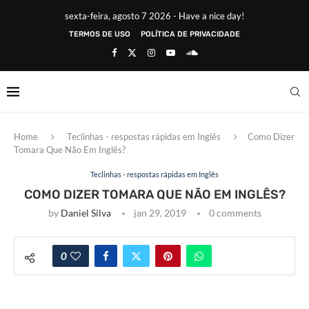
sexta-feira, agosto 7 2026 - Have a nice day!
TERMOS DE USO
POLÍTICA DE PRIVACIDADE
Home
Teclinhas - respostas rápidas em Inglês
Como Dizer
Tomara Que Não Em Inglês?
Teclinhas - respostas rápidas em Inglês
COMO DIZER TOMARA QUE NÃO EM INGLÊS?
by
Daniel Silva
jan 29, 2019
0 comments
0