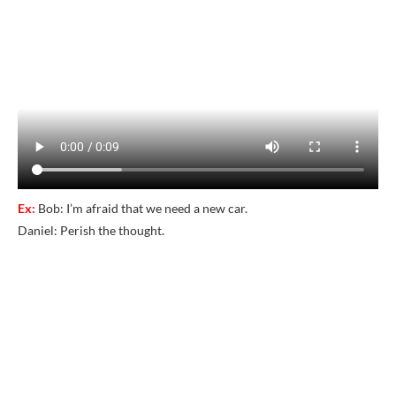
Ex:
Bob:
I’m
afraid
that
we
need
a
new
car.
Daniel:
Perish
the
thought.