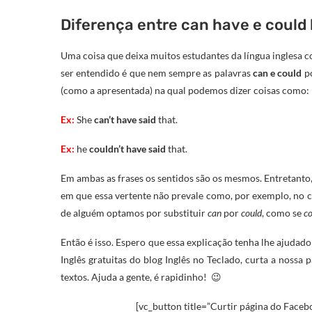
Diferença entre can have e could
Uma coisa que deixa muitos estudantes da língua inglesa c
ser entendido é que nem sempre as palavras
can e could
po
(como a apresentada) na qual podemos dizer coisas como:
Ex:
She
can’t have said
that.
Ex:
he
couldn’t have said
that.
Em ambas as frases os sentidos são os mesmos. Entretanto,
em que essa vertente não prevale como, por exemplo, no 
de alguém optamos por substituir
can
por
could
, como se
co
Então é isso. Espero que essa explicação tenha lhe ajudado
Inglês gratuitas do blog Inglês no Teclado, curta a nossa
textos. Ajuda a gente, é rapidinho! 😉
[vc_button title=”Curtir página do Facebo