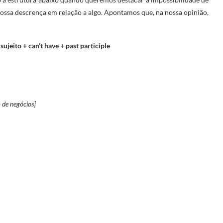
nossa descrença em relação a algo. Apontamos que, na nossa opinião,
ujeito + can’t have + past participle
 de negócios]