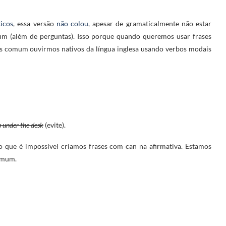
icos
, essa versão
não colou
, apesar de gramaticalmente não estar
um (além de perguntas). Isso porque quando queremos usar frases
ais comum ouvirmos nativos da língua inglesa usando verbos modais
s under the desk
(evite).
o que é impossível criamos frases com can na afirmativa. Estamos
comum.