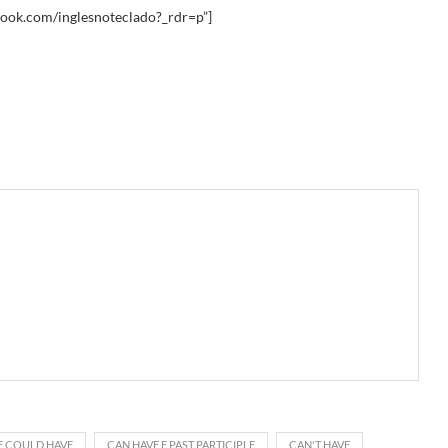
ook.com/inglesnoteclado?_rdr=p”]
E COULD HAVE
CAN HAVE E PAST PARTICIPLE
CAN'T HAVE