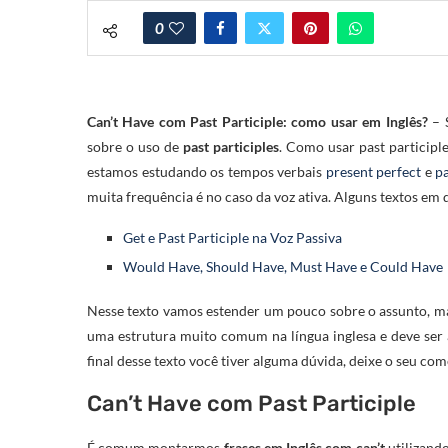
0
Can’t Have com Past Participle: como usar em Inglês?
– S
sobre o uso de
past participles
. Como usar past participl
estamos estudando os tempos verbais
present perfect
e
pa
muita frequência é no caso da voz ativa. Alguns textos em 
Get e Past Participle na Voz Passiva
Would Have, Should Have, Must Have e Could Have
Nesse texto vamos estender um pouco sobre o assunto, m
uma estrutura muito comum na língua inglesa e deve ser 
final desse texto você tiver alguma dúvida, deixe o seu co
Can’t Have com Past Participle
É comum montarmos
frases em Inglês com can’t
utilizand