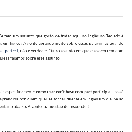
e tem um assunto que gosto de tratar aqui no Inglês no Teclado é
es em Inglês? A gente aprende muito sobre essas palavinhas quando
st perfect
, não é verdade? Outro assunto em que elas ocorrem com
que já falamos sobre esse assunto:
ais especificamente
como usar can’t have com past participle
. Essa é
aprendida por quem quer se tornar fluente em Inglês um dia. Se ao
mentário abaixo. A gente faz questão de responder!
o a estrutura abaixo quando queremos destacar a impossibilidade de