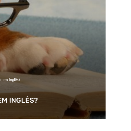
r em Inglês?
EM INGLÊS?