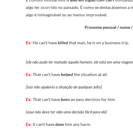
algo ter ocorrido no passado. É como se destacássemos a 
algo é inimaginável ou ao menos improvável.
Pronome pessoal / nome / s
Ex:
He can’t have
killed
that man, he is on a business trip.
[ele não pode ter matado aquele homem, ele está em uma viagem
Ex:
That can’t have
helped
the situation at all.
[isso não ajudaria a situação de qualquer jeito]
Ex:
That can’t have
been
an easy decision for him.
[essa não deve ter sido uma decisão fácil para ele]
Ex:
It can’t have
done
him any harm.