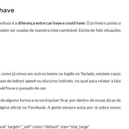
 have
onfuos é a
diferença entre can have e could have
. O primeiro ponto a
dem ser usadas de maneira intercambiável. Existe de fato situações
 como já vimos em outros textos no Inglês no Teclado, existem casos
caso de
indirect speech
ou discurso indireto, no qual para relatar a fala
uld
fosse o passado de
can
.
 de alguma forma e se você quiser ficar por dentro de novas dicas de
 página oficial no Facebook. A gente sempre avisa por lá sobre novos
ok” target=”_self” color=”default” size=”size_large”