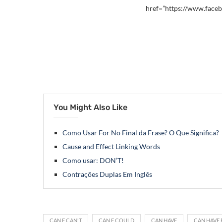
href=”https://www.faceb
You Might Also Like
Como Usar For No Final da Frase? O Que Significa?
Cause and Effect Linking Words
Como usar: DON’T!
Contrações Duplas Em Inglês
CAN E CAN'T
CAN E COULD
CAN HAVE
CAN HAVE 