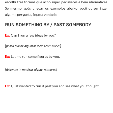
escolhi três formas que acho super peculiares e bem idiomáticas.
Se mesmo após checar os exemplos abaixo você quiser fazer
alguma pergunta, fique à vontade.
RUN SOMETHING BY / PAST SOMEBODY
Ex:
Can I run a few ideas by you?
[posso trocar algumas ideias com você?]
Ex:
Let me run some figures by you.
[deixa eu te mostrar alguns números]
Ex:
I just wanted to run it past you and see what you thought.