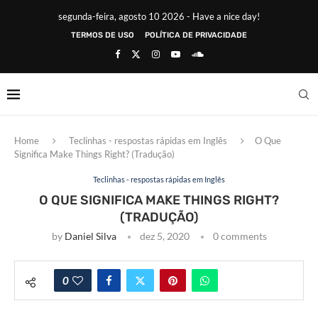
segunda-feira, agosto 10 2026 - Have a nice day!
TERMOS DE USO
POLÍTICA DE PRIVACIDADE
Home
Teclinhas - respostas rápidas em Inglês
O Que
Significa Make Things Right? (Tradução)
Teclinhas - respostas rápidas em Inglês
O QUE SIGNIFICA MAKE THINGS RIGHT?
(TRADUÇÃO)
by
Daniel Silva
dez 5, 2020
0 comments
0