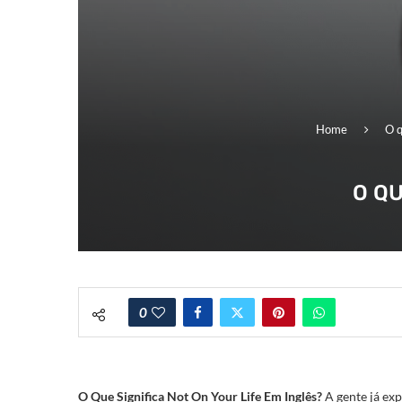
Home
O q
O QU
0
O Que Significa Not On Your Life Em Inglês?
A gente já exp