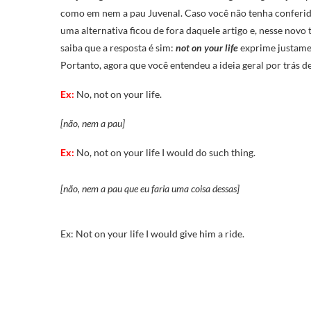
como em nem a pau Juvenal. Caso você não tenha conferido 
uma alternativa ficou de fora daquele artigo e, nesse nov
saiba que a resposta é sim:
not on your life
exprime justamen
Portanto, agora que você entendeu a ideia geral por trás d
Ex:
No, not on your life.
[não, nem a pau]
Ex:
No, not on your life I would do such thing.
[não, nem a pau que eu faria uma coisa dessas]
Ex: Not on your life I would give him a ride.