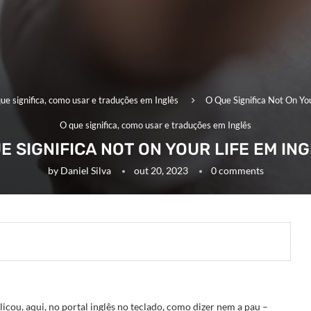
ue significa, como usar e traduções em Inglês
O Que Significa Not On You
O que significa, como usar e traduções em Inglês
E SIGNIFICA NOT ON YOUR LIFE EM IN
by
Daniel Silva
out 20, 2023
0 comments
licou, aqui, no portal inglês no teclado, como dizer nem a pau –