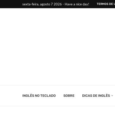
sexta-feira, agosto 7 2026 - Have a nice day!
TERMOS DE 
INGLÊS NO TECLADO
SOBRE
DICAS DE INGLÊS