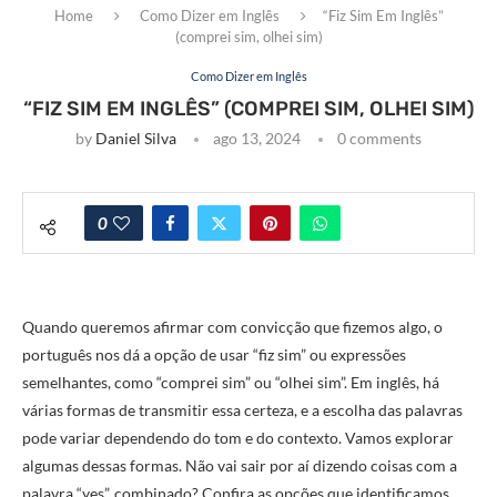
Home
Como Dizer em Inglês
“Fiz Sim Em Inglês”
(comprei sim, olhei sim)
Como Dizer em Inglês
“FIZ SIM EM INGLÊS” (COMPREI SIM, OLHEI SIM)
by
Daniel Silva
ago 13, 2024
0 comments
0
Quando queremos afirmar com convicção que fizemos algo, o
português nos dá a opção de usar “fiz sim” ou expressões
semelhantes, como “comprei sim” ou “olhei sim”. Em inglês, há
várias formas de transmitir essa certeza, e a escolha das palavras
pode variar dependendo do tom e do contexto. Vamos explorar
algumas dessas formas. Não vai sair por aí dizendo coisas com a
palavra “yes”, combinado? Confira as opções que identificamos