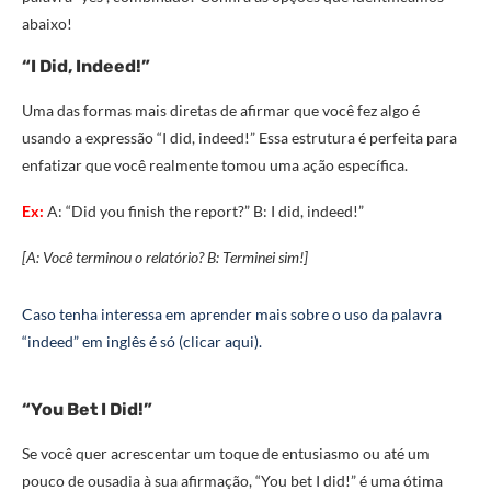
abaixo!
“I Did, Indeed!”
Uma das formas mais diretas de afirmar que você fez algo é
usando a expressão “I did, indeed!” Essa estrutura é perfeita para
enfatizar que você realmente tomou uma ação específica.
Ex:
A: “Did you finish the report?” B: I did, indeed!”
[A: Você terminou o relatório? B: Terminei sim!]
Caso tenha interessa em aprender mais sobre o uso da palavra
“indeed” em inglês é só (clicar aqui).
“You Bet I Did!”
Se você quer acrescentar um toque de entusiasmo ou até um
pouco de ousadia à sua afirmação, “You bet I did!” é uma ótima