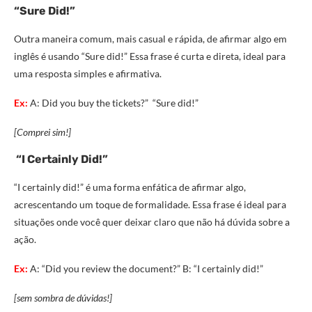
“Sure Did!”
Outra maneira comum, mais casual e rápida, de afirmar algo em
inglês é usando “Sure did!” Essa frase é curta e direta, ideal para
uma resposta simples e afirmativa.
Ex:
A: Did you buy the tickets?” “Sure did!”
[Comprei sim!]
“I Certainly Did!”
“I certainly did!” é uma forma enfática de afirmar algo,
acrescentando um toque de formalidade. Essa frase é ideal para
situações onde você quer deixar claro que não há dúvida sobre a
ação.
Ex:
A: “Did you review the document?” B: “I certainly did!”
[sem sombra de dúvidas!]