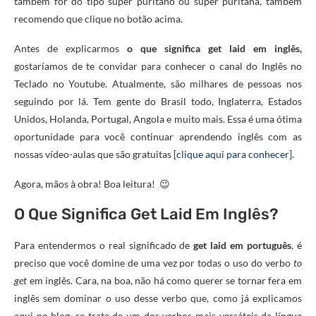
também for do tipo super puritano ou super puritana, também
recomendo que clique no botão acima.
Antes de explicarmos
o que significa get laid em inglês,
gostaríamos de te convidar para conhecer o canal do Inglês no
Teclado no Youtube. Atualmente, são milhares de pessoas nos
seguindo por lá. Tem gente do Brasil todo, Inglaterra, Estados
Unidos, Holanda, Portugal, Angola e muito mais. Essa é uma ótima
oportunidade para você continuar aprendendo inglês com as
nossas vídeo-aulas que são gratuitas [
clique aqui para conhecer
].
Agora, mãos à obra! Boa leitura! 😉
O Que Significa Get Laid Em Inglês?
Para entendermos o real significado de
get laid em português
, é
preciso que você domine de uma vez por todas o uso do verbo
to
get
em inglês. Cara, na boa, não há como querer se tornar fera em
inglês sem dominar o uso desse verbo que, como já explicamos
aqui no blog, se trata de um dos verbos mais versáteis da língua