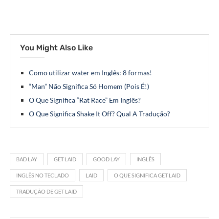
You Might Also Like
Como utilizar water em Inglês: 8 formas!
“Man” Não Significa Só Homem (Pois É!)
O Que Significa “Rat Race” Em Inglês?
O Que Significa Shake It Off? Qual A Tradução?
BAD LAY
GET LAID
GOOD LAY
INGLÊS
INGLÊS NO TECLADO
LAID
O QUE SIGNIFICA GET LAID
TRADUÇÃO DE GET LAID