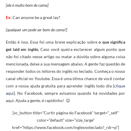
[ele é muito bom de cama]
Ex:
Can anyone be a great lay?
[qualquer um pode ser bom de cama?]
Então é isso. Essa foi uma breve explicação sobre
o que significa
get laid em inglês
. Caso você queira esclarecer algum ponto que
não foi citado nesse artigo ou matar a dúvida sobre alguma coisa
mencionada, deixe a sua mensagem abaixo. A gente faz questão de
responder todos os leitores do inglês no teclado. Conheça o nosso
canal oficial no Youtube. Essa é uma ótima chance de você contar
com a nossa ajuda gratuita para aprender inglês todo dia [
clique
aqui
]. No Facebook, sempre avisamos quando há novidades por
aqui. Ajuda a gente, é rapidinho! 😉
[vc_button title=”Curtir página do Facebook” target=”_self”
color=”default” size=”size_large”
href=”https://www.facebook.com/inglesnoteclado?_rdr=p”]