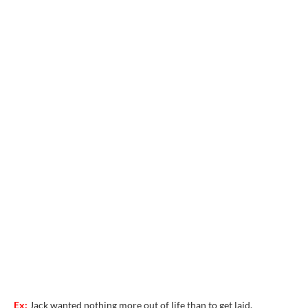
Ex:
Jack
wanted
nothing
more
out
of
life
than
to
get
laid.