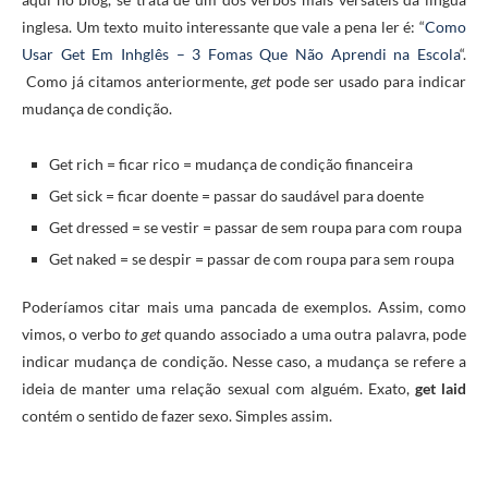
inglesa. Um texto muito interessante que vale a pena ler é: “
Como
Usar Get Em Inhglês – 3 Fomas Que Não Aprendi na Escola
“.
Como já citamos anteriormente,
get
pode ser usado para indicar
mudança de condição.
Get rich = ficar rico = mudança de condição financeira
Get sick = ficar doente = passar do saudável para doente
Get dressed = se vestir = passar de sem roupa para com roupa
Get naked = se despir = passar de com roupa para sem roupa
Poderíamos citar mais uma pancada de exemplos. Assim, como
vimos, o verbo
to get
quando associado a uma outra palavra, pode
indicar mudança de condição. Nesse caso, a mudança se refere a
ideia de manter uma relação sexual com alguém. Exato,
get laid
contém o sentido de fazer sexo. Simples assim.