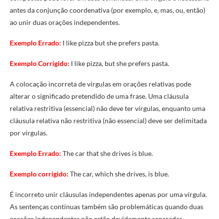
antes da conjunção coordenativa (por exemplo, e, mas, ou, então)
ao unir duas orações independentes.
Exemplo Errado:
I like pizza but she prefers pasta.
Exemplo Corrigido:
I like pizza, but she prefers pasta.
A colocação incorreta de vírgulas em orações relativas pode
alterar o significado pretendido de uma frase. Uma cláusula
relativa restritiva (essencial) não deve ter vírgulas, enquanto uma
cláusula relativa não restritiva (não essencial) deve ser delimitada
por vírgulas.
Exemplo Errado:
The car that she drives is blue.
Exemplo corrigido:
The car, which she drives, is blue.
É incorreto unir cláusulas independentes apenas por uma vírgula.
As sentenças contínuas também são problemáticas quando duas
orações independentes não estão devidamente separadas.