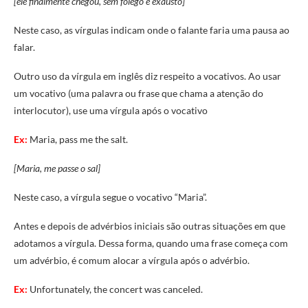
[ele finalmente chegou, sem fôlego e exausto]
Neste caso, as vírgulas indicam onde o falante faria uma pausa ao
falar.
Outro uso da vírgula em inglês diz respeito a vocativos. Ao usar
um vocativo (uma palavra ou frase que chama a atenção do
interlocutor), use uma vírgula após o vocativo
Ex:
Maria, pass me the salt.
[Maria, me passe o sal]
Neste caso, a vírgula segue o vocativo “Maria”.
Antes e depois de advérbios iniciais são outras situações em que
adotamos a vírgula. Dessa forma, quando uma frase começa com
um advérbio, é comum alocar a vírgula após o advérbio.
Ex:
Unfortunately, the concert was canceled.