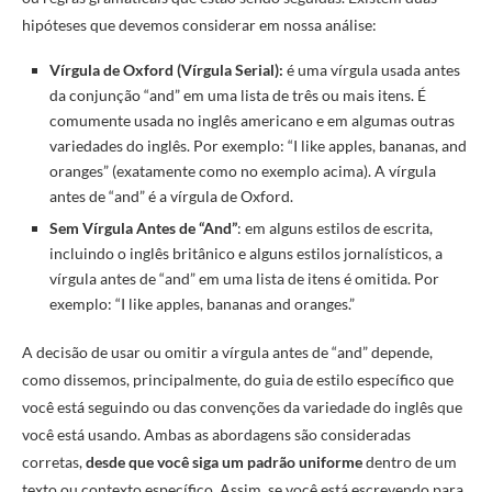
hipóteses que devemos considerar em nossa análise:
Vírgula de Oxford (Vírgula Serial):
é uma vírgula usada antes
da conjunção “and” em uma lista de três ou mais itens. É
comumente usada no inglês americano e em algumas outras
variedades do inglês. Por exemplo: “I like apples, bananas, and
oranges” (exatamente como no exemplo acima). A vírgula
antes de “and” é a vírgula de Oxford.
Sem Vírgula Antes de “And”
: em alguns estilos de escrita,
incluindo o inglês britânico e alguns estilos jornalísticos, a
vírgula antes de “and” em uma lista de itens é omitida. Por
exemplo: “I like apples, bananas and oranges.”
A decisão de usar ou omitir a vírgula antes de “and” depende,
como dissemos, principalmente, do guia de estilo específico que
você está seguindo ou das convenções da variedade do inglês que
você está usando. Ambas as abordagens são consideradas
corretas,
desde que você siga um padrão uniforme
dentro de um
texto ou contexto específico. Assim, se você está escrevendo para