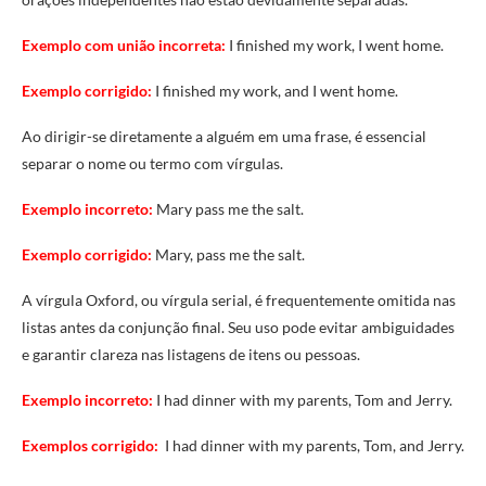
Exemplo com união incorreta:
I finished my work, I went home.
Exemplo corrigido:
I finished my work, and I went home.
Ao dirigir-se diretamente a alguém em uma frase, é essencial
separar o nome ou termo com vírgulas.
Exemplo incorreto:
Mary pass me the salt.
E
x
emplo corrigido:
Mary, pass me the salt.
A vírgula Oxford, ou vírgula serial, é frequentemente omitida nas
listas antes da conjunção final. Seu uso pode evitar ambiguidades
e garantir clareza nas listagens de itens ou pessoas.
Exemplo incorreto:
I had dinner with my parents, Tom and Jerry.
Exemplos corrigido:
I had dinner with my parents, Tom, and Jerry.