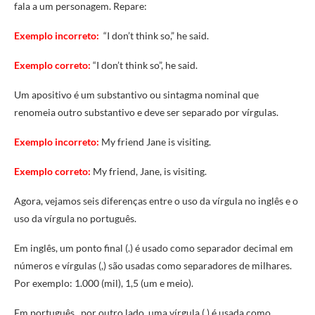
fala a um personagem. Repare:
Exemplo incorreto:
“I don’t think so,” he said.
Exemplo correto:
“I don’t think so”, he said.
Um apositivo é um substantivo ou sintagma nominal que
renomeia outro substantivo e deve ser separado por vírgulas.
Exemplo incorreto:
My friend Jane is visiting.
Exemplo correto:
My friend, Jane, is visiting.
Agora, vejamos seis diferenças entre o uso da vírgula no inglês e o
uso da vírgula no português.
Em inglês, um ponto final (.) é usado como separador decimal em
números e vírgulas (,) são usadas como separadores de milhares.
Por exemplo: 1.000 (mil), 1,5 (um e meio).
Em português, por outro lado, uma vírgula (,) é usada como