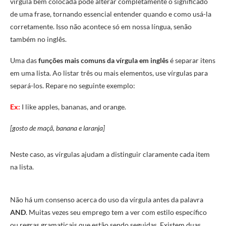
vírgula bem colocada pode alterar completamente o significado
de uma frase, tornando essencial entender quando e como usá-la
corretamente. Isso não acontece só em nossa língua, senão
também no inglês.
Uma das
funções mais comuns da vírgula em inglês
é separar itens
em uma lista. Ao listar três ou mais elementos, use vírgulas para
separá-los. Repare no seguinte exemplo:
Ex:
I like apples, bananas, and orange.
[gosto de maçã, banana e laranja]
Neste caso, as vírgulas ajudam a distinguir claramente cada item
na lista.
Não há um consenso acerca do uso da vírgula antes da palavra
AND
. Muitas vezes seu emprego tem a ver com estilo específico
ou regras gramaticais que estão sendo seguidas. Existem duas