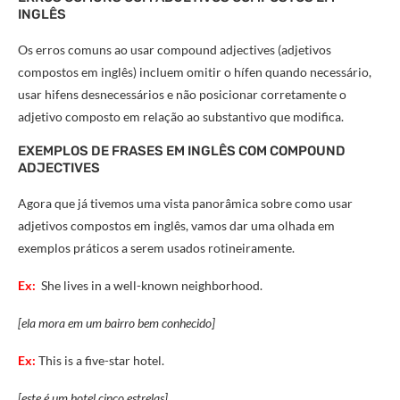
INGLÊS
Os erros comuns ao usar compound adjectives (adjetivos
compostos em inglês) incluem omitir o hífen quando necessário,
usar hifens desnecessários e não posicionar corretamente o
adjetivo composto em relação ao substantivo que modifica.
EXEMPLOS DE FRASES EM INGLÊS COM COMPOUND
ADJECTIVES
Agora que já tivemos uma vista panorâmica sobre como usar
adjetivos compostos em inglês, vamos dar uma olhada em
exemplos práticos a serem usados rotineiramente.
Ex:
She lives in a well-known neighborhood.
[ela mora em um bairro bem conhecido]
Ex:
This is a five-star hotel.
[este é um hotel cinco estrelas]