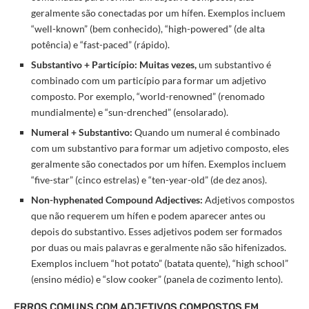
geralmente são conectadas por um hífen. Exemplos incluem
“well-known” (bem conhecido), “high-powered” (de alta
potência) e “fast-paced” (rápido).
Substantivo + Particípio: Muitas vezes,
um substantivo é
combinado com um particípio para formar um adjetivo
composto. Por exemplo, “world-renowned” (renomado
mundialmente) e “sun-drenched” (ensolarado).
Numeral + Substantivo:
Quando um numeral é combinado
com um substantivo para formar um adjetivo composto, eles
geralmente são conectados por um hífen. Exemplos incluem
“five-star” (cinco estrelas) e “ten-year-old” (de dez anos).
Non-hyphenated Compound Adjectives:
Adjetivos compostos
que não requerem um hífen e podem aparecer antes ou
depois do substantivo. Esses adjetivos podem ser formados
por duas ou mais palavras e geralmente não são hifenizados.
Exemplos incluem “hot potato” (batata quente), “high school”
(ensino médio) e “slow cooker” (panela de cozimento lento).
ERROS COMUNS COM ADJETIVOS COMPOSTOS EM