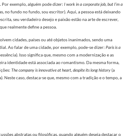
. Por exemplo, alguém pode dizer:
I work in a corporate job, but I’m a
 no fundo no fundo, sou escritor). Aqui, a pessoa está deixando
scrita, seu verdadeiro desejo e paixão estão na arte de escrever,
 que realmente define a pessoa.
lvem cidades, países ou até objetos inanimados, sendo uma
ial. Ao falar de uma cidade, por exemplo, pode-se dizer:
Paris is a
essência). Isso significa que, mesmo com a modernização e as
deira identidade está associada ao romantismo. Da mesma forma,
ições:
The company is innovative at heart, despite its long history
(a
a). Neste caso, destaca-se que, mesmo com a tradição e o tempo, a
ssões abstratas ou filosóficas, quando alguém deseja destacar o