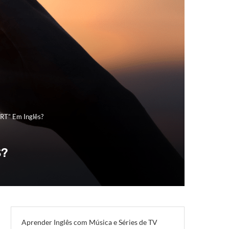
RT” Em Inglês?
S?
Aprender Inglês com Música e Séries de TV