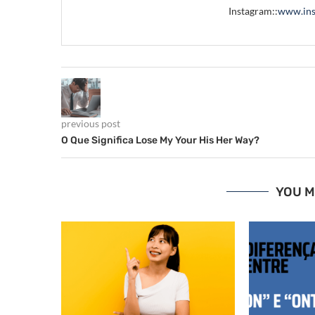
Instagram::
www.ins
previous post
O Que Significa Lose My Your His Her Way?
YOU M