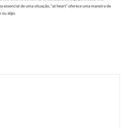
za essencial de uma situação, “at heart” oferece uma maneira de
 ou algo.