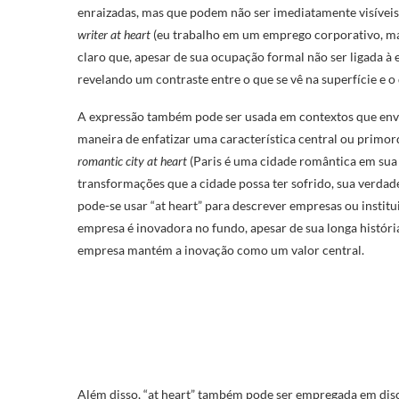
enraizadas, mas que podem não ser imediatamente visíveis
writer at heart
(eu trabalho em um emprego corporativo, mas,
claro que, apesar de sua ocupação formal não ser ligada à e
revelando um contraste entre o que se vê na superfície e o
A expressão também pode ser usada em contextos que envo
maneira de enfatizar uma característica central ou primord
romantic city at heart
(Paris é uma cidade romântica em sua 
transformações que a cidade possa ter sofrido, sua verda
pode-se usar “at heart” para descrever empresas ou institu
empresa é inovadora no fundo, apesar de sua longa históri
empresa mantém a inovação como um valor central.
Além disso, “at heart” também pode ser empregada em discu