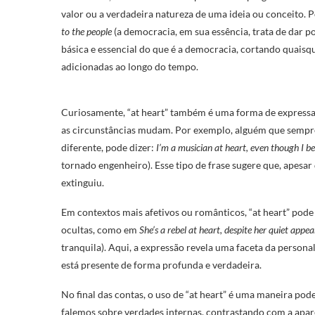
valor ou a verdadeira natureza de uma ideia ou conceito. 
to the people
(a democracia, em sua essência, trata de dar po
básica e essencial do que é a democracia, cortando quaisq
adicionadas ao longo do tempo.
Curiosamente, “at heart” também é uma forma de express
as circunstâncias mudam. Por exemplo, alguém que sempr
diferente, pode dizer:
I’m a musician at heart, even though I 
tornado engenheiro). Esse tipo de frase sugere que, apesar 
extinguiu.
Em contextos mais afetivos ou românticos, “at heart” pode
ocultas, como em
She’s a rebel at heart, despite her quiet appe
tranquila). Aqui, a expressão revela uma faceta da person
está presente de forma profunda e verdadeira.
No final das contas, o uso de “at heart” é uma maneira pod
falemos sobre verdades internas, contrastando com a aparê