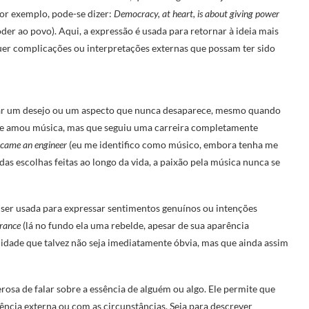
Por exemplo, pode-se dizer:
Democracy, at heart, is about giving power
der ao povo). Aqui, a expressão é usada para retornar à ideia mais
uer complicações ou interpretações externas que possam ter sido
ar um desejo ou um aspecto que nunca desaparece, mesmo quando
e amou música, mas que seguiu uma carreira completamente
became an engineer
(eu me identifico como músico, embora tenha me
das escolhas feitas ao longo da vida, a paixão pela música nunca se
 ser usada para expressar sentimentos genuínos ou intenções
arance
(lá no fundo ela uma rebelde, apesar de sua aparência
alidade que talvez não seja imediatamente óbvia, mas que ainda assim
erosa de falar sobre a essência de alguém ou algo. Ele permite que
ncia externa ou com as circunstâncias. Seja para descrever