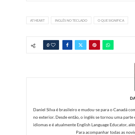
AT HEART
INGLÊS NO TECLADO
O QUE SIGNIFICA
0
DA
Daniel Silva é brasileiro e mudou-se para o Canadá com
no exterior. Desde então, o inglês se tornou uma parte e
idiomas e é atualmente English Language Educator, alé
Para acompanhar todas as novid