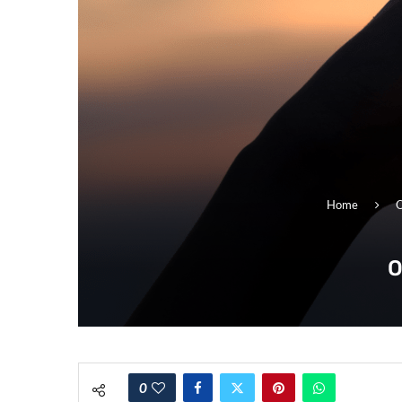
Home
O
O
0