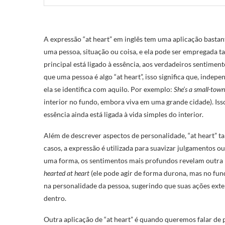
A expressão “at heart” em inglês tem uma aplicação bastan
uma pessoa, situação ou coisa, e ela pode ser empregada t
principal está ligado à essência, aos verdadeiros sentime
que uma pessoa é algo “at heart”, isso significa que, inde
ela se identifica com aquilo. Por exemplo:
She’s a small-town 
interior no fundo, embora viva em uma grande cidade). Is
essência ainda está ligada à vida simples do interior.
Além de descrever aspectos de personalidade, “at heart” 
casos, a expressão é utilizada para suavizar julgamentos 
uma forma, os sentimentos mais profundos revelam outra 
hearted at heart
(ele pode agir de forma durona, mas no fu
na personalidade da pessoa, sugerindo que suas ações ext
dentro.
Outra aplicação de “at heart” é quando queremos falar de 