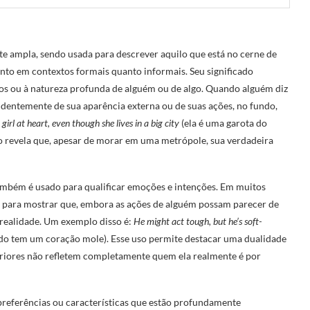
te ampla, sendo usada para descrever aquilo que está no cerne de
anto em contextos formais quanto informais. Seu significado
ntos ou à natureza profunda de alguém ou de algo. Quando alguém diz
pendentemente de sua aparência externa ou de suas ações, no fundo,
girl at heart, even though she lives in a big city
(ela é uma garota do
so revela que, apesar de morar em uma metrópole, sua verdadeira
também é usado para qualificar emoções e intenções. Em muitos
ou para mostrar que, embora as ações de alguém possam parecer de
realidade. Um exemplo disso é:
He might act tough, but he’s soft-
ndo tem um coração mole). Esse uso permite destacar uma dualidade
eriores não refletem completamente quem ela realmente é por
preferências ou características que estão profundamente