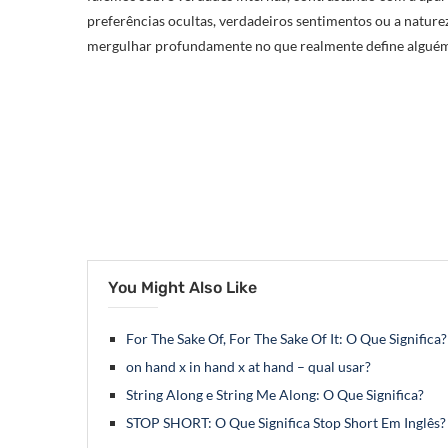
preferências ocultas, verdadeiros sentimentos ou a nature
mergulhar profundamente no que realmente define alguém
You Might Also Like
For The Sake Of, For The Sake Of It: O Que Significa?
on hand x in hand x at hand – qual usar?
String Along e String Me Along: O Que Significa?
STOP SHORT: O Que Significa Stop Short Em Inglês?