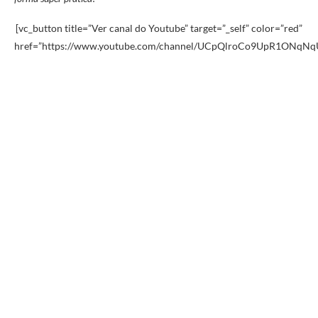
[vc_button title=”Ver canal do Youtube” target=”_self” color=”red”
href=”https://www.youtube.com/channel/UCpQlroCo9UpR1ONqNq