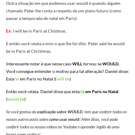
Outra situação em que podemos usar would é quando alguém
chamado Peter lhe conta a respeito de um plano futuro (como
passar a temporada de natal em Paris):
Ex:
I will be in Paris at Chistmas.
E então você relata a mim o que lhe foi dito: Peter said he would
be in Paris at Christmas.
Interessante notar é que nesse caso
WILL
tornou-se
WOULD.
Você consegue entender
o motivo para tal alteração?
Daniel disse:
Esta
rei
em Paris no Natal
(I
will be
)
Então você relata: Daniel disse que esta
ria
em Paris no Natal
(
would be
)
Se você gostou da
explicação sobre WOULD
, tem que conferir todos os
nossos outros posts sobre
como usar would
! Além disso, você pode
conferir todos os nossos vídeos no Youtube e aprender Inglês de uma
forma super prática!