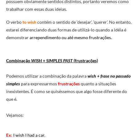
possuem obviamente sentidos distintos, portanto veremos como
trabalhar com essas duas ideias.
O verbo
to wish
contém o sentido de ‘desejar’, ‘querer’. No entanto,
estarei diferenciando duas formas de utilizá-lo quando a idéia é
demonstrar
arrependimento ou até mesmo frustrações.
Combinação
WISH
+
SIMPLES PAST
(frustrações)
Podemos utilizar a combinação da palavra
wish
+ frase no passado
simples
para expressarmos
frustrações
quanto a situações
inexistentes. É como se quiséssemos que algo fosse diferente do
que é.
Vejamos:
Ex:
I wish I had a car.