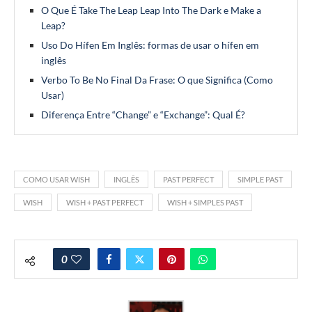
O Que É Take The Leap Leap Into The Dark e Make a
Leap?
Uso Do Hífen Em Inglês: formas de usar o hífen em
inglês
Verbo To Be No Final Da Frase: O que Significa (Como
Usar)
Diferença Entre “Change” e “Exchange”: Qual É?
COMO USAR WISH
INGLÊS
PAST PERFECT
SIMPLE PAST
WISH
WISH + PAST PERFECT
WISH + SIMPLES PAST
0