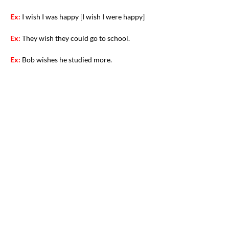
Ex:
I wish I was happy [I wish I were happy]
Ex:
They wish they could go to school.
Ex:
Bob wishes he studied more.