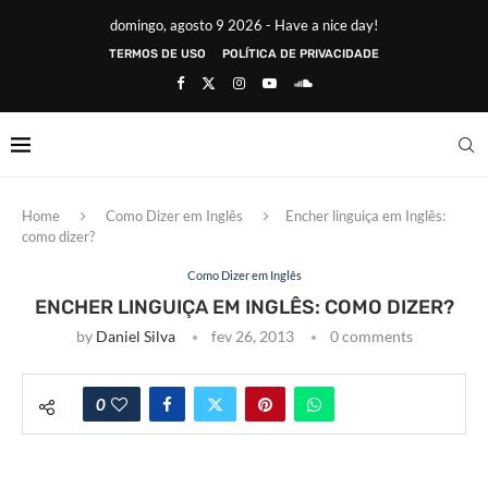
domingo, agosto 9 2026 - Have a nice day!
TERMOS DE USO
POLÍTICA DE PRIVACIDADE
Home
Como Dizer em Inglês
Encher linguiça em Inglês:
como dizer?
Como Dizer em Inglês
ENCHER LINGUIÇA EM INGLÊS: COMO DIZER?
by
Daniel Silva
fev 26, 2013
0 comments
0