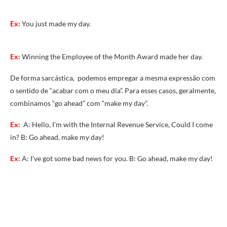
Ex:
You just made my day.
Ex:
Winning the Employee of the Month Award made her day.
De forma sarcástica, podemos empregar a mesma expressão com
o sentido de “acabar com o meu dia”. Para esses casos, geralmente,
combinamos “go ahead” com “make my day”.
Ex:
A: Hello, I’m with the Internal Revenue Service, Could I come
in? B: Go ahead, make my day!
Ex:
A: I’ve got some bad news for you. B: Go ahead, make my day!