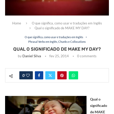
Home
O que significa, como usar e traduções em Inglês
Qual o significado de MAKE MY DAY?
O que significa, como usar e traduções em Inglês
Phrasal Verbs em Inglês, Chunks e Collocations
QUAL O SIGNIFICADO DE MAKE MY DAY?
by
Daniel Silva
fev 25, 2014
0 comments
0
Qual o
significado
de MAKE